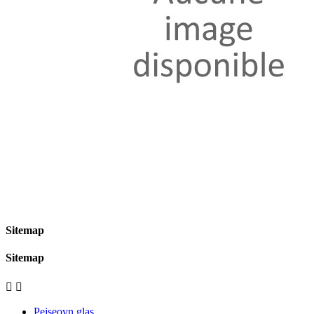
Sitemap
Sitemap


Pejseovn glas