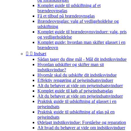
og forholdsregler
Komplet guide til udskiftning af et
brændeovnsglas
Få et tilbud på brændeovnsglas
Brændeovnsglas: valg af vedligeholdelse og
udskiftning
Komplet guide til brændeovnsvinduer: valg, pris
og vedligeholdelse
Komplet guide: hvordan man skifter glasset i en
brændeovn


Indsæt
Sådan tager du dine mål - Mål dit indstiksvindue
Hvordan udskifter og skifter man sit
indstiksvindue?
Hvornår skal du udskifte dit indstiksvindue
Effektiv rengøring af pejseindsatsvinduer
Alt du behøver at vide om pejseindsatsvinduer
Komplet guide til køb af pejseindsatsglas
Alt du behøver at vide om pejseindsatsvinduer
Praktisk guide til udskiftning af glasset i en
pejseindsats
Praktisk guide til udskiftning af glas på en
pejseindsats
Ødelagt indstiksvindue: Forståelse og reparation
Alt hvad du behøver at vide om indstiksvinduer