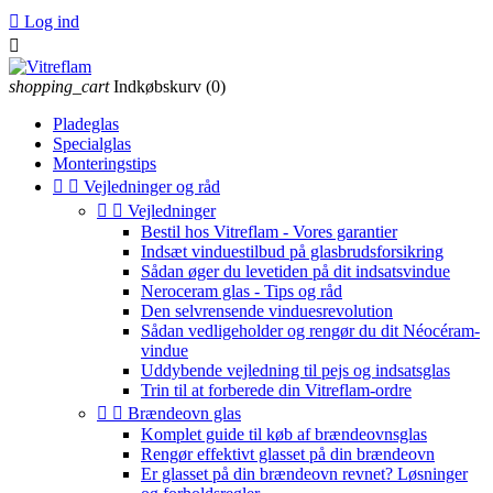

Log ind

shopping_cart
Indkøbskurv
(0)
Pladeglas
Specialglas
Monteringstips


Vejledninger og råd


Vejledninger
Bestil hos Vitreflam - Vores garantier
Indsæt vinduestilbud på glasbrudsforsikring
Sådan øger du levetiden på dit indsatsvindue
Neroceram glas - Tips og råd
Den selvrensende vinduesrevolution
Sådan vedligeholder og rengør du dit Néocéram-
vindue
Uddybende vejledning til pejs og indsatsglas
Trin til at forberede din Vitreflam-ordre


Brændeovn glas
Komplet guide til køb af brændeovnsglas
Rengør effektivt glasset på din brændeovn
Er glasset på din brændeovn revnet? Løsninger