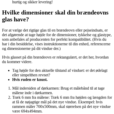
hurtig og sikker levering!
Hvilke dimensioner skal din brændeovns
glas have?
For at vælge det rigtige glas til en brændeovn eller pejseindsats, er
det afgørende at tage højde for de dimensioner, tykkelse og glastype,
som anbefales af producenten for perfekt kompatibilitet. (Hvis du
har i din besiddelse, vises instruktionerne til din enhed, referencerne
og dimensionerne på dit vindue der.)
Hvis glasset på din brændeovn er rektangulært, er det her, hvordan
du kommer videre.
Tag højde for den aktuelle tilstand af vinduet: er det ødelagt
eller simpelthen revnet?
Hvis ruden er knust.
Mål indersiden af dørkarmen: Brug et målebånd til at tage
målene inde i dørkarmen.
Træk 6 mm fra målene: Træk 6 mm fra højden og længden for
at få de nøjagtige mål på det nye vindue. Eksempel: hvis
rammen måler 700x500mm, skal størrelsen på det nye vindue
være 694x494mm.