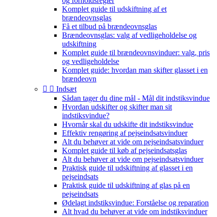
og forholdsregler
Komplet guide til udskiftning af et
brændeovnsglas
Få et tilbud på brændeovnsglas
Brændeovnsglas: valg af vedligeholdelse og
udskiftning
Komplet guide til brændeovnsvinduer: valg, pris
og vedligeholdelse
Komplet guide: hvordan man skifter glasset i en
brændeovn


Indsæt
Sådan tager du dine mål - Mål dit indstiksvindue
Hvordan udskifter og skifter man sit
indstiksvindue?
Hvornår skal du udskifte dit indstiksvindue
Effektiv rengøring af pejseindsatsvinduer
Alt du behøver at vide om pejseindsatsvinduer
Komplet guide til køb af pejseindsatsglas
Alt du behøver at vide om pejseindsatsvinduer
Praktisk guide til udskiftning af glasset i en
pejseindsats
Praktisk guide til udskiftning af glas på en
pejseindsats
Ødelagt indstiksvindue: Forståelse og reparation
Alt hvad du behøver at vide om indstiksvinduer