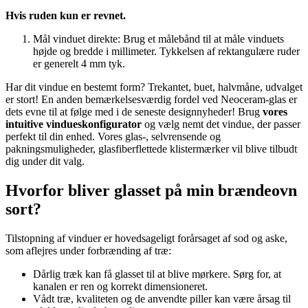
Hvis ruden kun er revnet.
Mål vinduet direkte: Brug et målebånd til at måle vinduets
højde og bredde i millimeter. Tykkelsen af rektangulære ruder
er generelt 4 mm tyk.
Har dit vindue en bestemt form? Trekantet, buet, halvmåne, udvalget
er stort! En anden bemærkelsesværdig fordel ved Neoceram-glas er
dets evne til at følge med i de seneste designnyheder! Brug
vores
intuitive vindueskonfigurator
og vælg nemt det vindue, der passer
perfekt til din enhed. Vores glas-, selvrensende og
pakningsmuligheder, glasfiberflettede klistermærker vil blive tilbudt
dig under dit valg.
Hvorfor bliver glasset på min brændeovn
sort?
Tilstopning af vinduer er hovedsageligt forårsaget af sod og aske,
som aflejres under forbrænding af træ:
Dårlig træk kan få glasset til at blive mørkere. Sørg for, at
kanalen er ren og korrekt dimensioneret.
Vådt træ, kvaliteten og de anvendte piller kan være årsag til