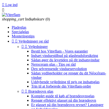

Log ind

shopping_cart
Indkøbskurv
(0)
Pladeglas
Specialglas
Monteringstips


Vejledninger og råd


Vejledninger
Bestil hos Vitreflam - Vores garantier
Indsæt vinduestilbud på glasbrudsforsikring
Sådan øger du levetiden på dit indsatsvindue
Neroceram glas - Tips og råd
Den selvrensende vinduesrevolution
Sådan vedligeholder og rengør du dit Néocéram-
vindue
Uddybende vejledning til pejs og indsatsglas
Trin til at forberede din Vitreflam-ordre


Brændeovn glas
Komplet guide til køb af brændeovnsglas
Rengør effektivt glasset på din brændeovn
Er glasset på din brændeovn revnet? Løsninger