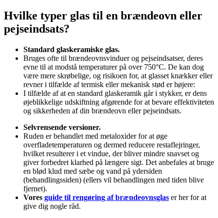
Hvilke typer glas til en brændeovn eller
pejseindsats?
Standard glaskeramiske glas.
Bruges ofte til brændeovnsvinduer og pejseindsatser, deres
evne til at modstå temperaturer på over 750°C. De kan dog
være mere skrøbelige, og risikoen for, at glasset knækker eller
revner i tilfælde af termisk eller mekanisk stød er højere:
I tilfælde af at en standard glaskeramik går i stykker, er dens
øjeblikkelige udskiftning afgørende for at bevare effektiviteten
og sikkerheden af din brændeovn eller pejseindsats.
Selvrensende versioner.
Ruden er behandlet med metaloxider for at øge
overfladetemperaturen og dermed reducere restaflejringer,
hvilket resulterer i et vindue, der bliver mindre snavset og
giver forbedret klarhed på længere sigt. Det anbefales at bruge
en blød klud med sæbe og vand på ydersiden
(behandlingssiden) (ellers vil behandlingen med tiden blive
fjernet).
Vores
guide til rengøring af brændeovnsglas
er her for at
give dig nogle råd.