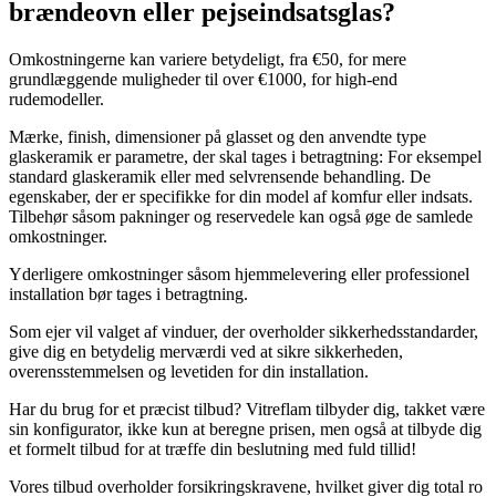
brændeovn eller pejseindsatsglas?
Omkostningerne kan variere betydeligt, fra €50, for mere
grundlæggende muligheder til over €1000, for high-end
rudemodeller.
Mærke, finish, dimensioner på glasset og den anvendte type
glaskeramik er parametre, der skal tages i betragtning: For eksempel
standard glaskeramik eller med selvrensende behandling. De
egenskaber, der er specifikke for din model af komfur eller indsats.
Tilbehør såsom pakninger og reservedele kan også øge de samlede
omkostninger.
Yderligere omkostninger såsom hjemmelevering eller professionel
installation bør tages i betragtning.
Som ejer vil valget af vinduer, der overholder sikkerhedsstandarder,
give dig en betydelig merværdi ved at sikre sikkerheden,
overensstemmelsen og levetiden for din installation.
Har du brug for et præcist tilbud? Vitreflam tilbyder dig, takket være
sin konfigurator, ikke kun at beregne prisen, men også at tilbyde dig
et formelt tilbud for at træffe din beslutning med fuld tillid!
Vores tilbud overholder forsikringskravene, hvilket giver dig total ro