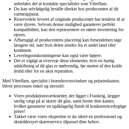
anbefales det at kontakte specialister som Vitreflam.
Du kan selvfølgelig bestille direkte hos producenten af dit
varmeapparat.
Reservedele leveret af originale producenter har tendens til at
være dyrere. Selvom denne mulighed garanterer perfekt
kompatibilitet, kan den repræsentere en større investering for
ejeren.
Afhængigt af producentens placering kan forsendelsen tage
længere tid, især hvis delen sendes fra et andet land eller
kontinent.
Leveringsomkostningerne kan også være højere.
Det er vigtigt at overveje disse elementer, hvis en hurtig
udskiftning af dit glas er nødvendig, før starten af den kolde
årstid eller for en akut reparation.
Med Vitreflam, specialist i brændeovnsvinduer og pejseindsatser,
bliver processen enkel og stressfri:
Vores produktionsværksteder, der ligger i Frankrig, lægger
særlig vægt på at skære dit glas, samt forme dets kanter,
hvilket garanterer en upåklagelig finish til konkurrencedygtige
priser!
Takket være vores ekspertise er du sikret en professionel og
skræddersyet skæreservice tilpasset dine behov.