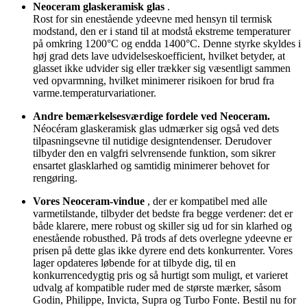
Neoceram glaskeramisk glas
.
Rost for sin enestående ydeevne med hensyn til termisk
modstand, den er i stand til at modstå ekstreme temperaturer
på omkring 1200°C og endda 1400°C. Denne styrke skyldes i
høj grad dets lave udvidelseskoefficient, hvilket betyder, at
glasset ikke udvider sig eller trækker sig væsentligt sammen
ved opvarmning, hvilket minimerer risikoen for brud fra
varme.temperaturvariationer.
Andre bemærkelsesværdige fordele ved Neoceram.
Néocéram glaskeramisk glas udmærker sig også ved dets
tilpasningsevne til nutidige designtendenser. Derudover
tilbyder den en valgfri selvrensende funktion, som sikrer
ensartet glasklarhed og samtidig minimerer behovet for
rengøring.
Vores Neoceram-vindue
, der er kompatibel med alle
varmetilstande, tilbyder det bedste fra begge verdener: det er
både klarere, mere robust og skiller sig ud for sin klarhed og
enestående robusthed. På trods af dets overlegne ydeevne er
prisen på dette glas ikke dyrere end dets konkurrenter. Vores
lager opdateres løbende for at tilbyde dig, til en
konkurrencedygtig pris og så hurtigt som muligt, et varieret
udvalg af kompatible ruder med de største mærker, såsom
Godin, Philippe, Invicta, Supra og Turbo Fonte. Bestil nu for