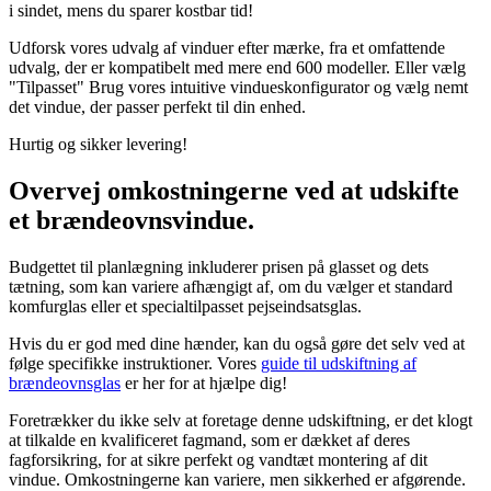
i sindet, mens du sparer kostbar tid!
Udforsk vores udvalg af vinduer efter mærke, fra et omfattende
udvalg, der er kompatibelt med mere end 600 modeller. Eller vælg
"Tilpasset" Brug vores intuitive vindueskonfigurator og vælg nemt
det vindue, der passer perfekt til din enhed.
Hurtig og sikker levering!
Overvej omkostningerne ved at udskifte
et brændeovnsvindue.
Budgettet til planlægning inkluderer prisen på glasset og dets
tætning, som kan variere afhængigt af, om du vælger et standard
komfurglas eller et specialtilpasset pejseindsatsglas.
Hvis du er god med dine hænder, kan du også gøre det selv ved at
følge specifikke instruktioner. Vores
guide til udskiftning af
brændeovnsglas
er her for at hjælpe dig!
Foretrækker du ikke selv at foretage denne udskiftning, er det klogt
at tilkalde en kvalificeret fagmand, som er dækket af deres
fagforsikring, for at sikre perfekt og vandtæt montering af dit
vindue. Omkostningerne kan variere, men sikkerhed er afgørende.