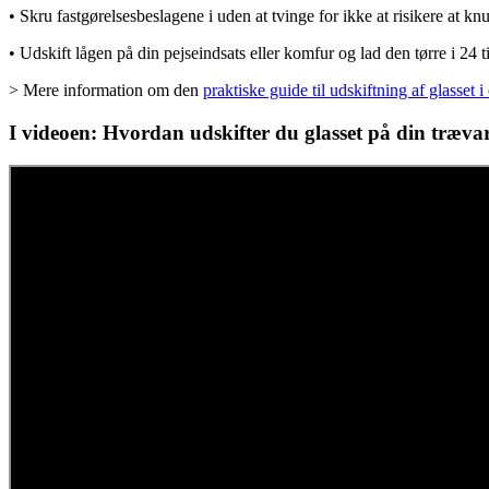
• Skru fastgørelsesbeslagene i uden at tvinge for ikke at risikere at knu
• Udskift lågen på din pejseindsats eller komfur og lad den tørre i 24 
> Mere information om den
praktiske guide til udskiftning af glasset i
I videoen: Hvordan udskifter du glasset på din træv