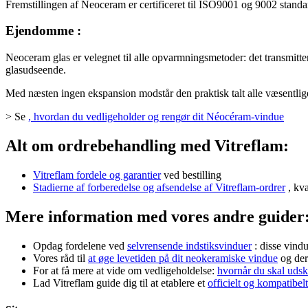
Fremstillingen af Neoceram er certificeret til ISO9001 og 9002 standa
Ejendomme :
Neoceram glas er velegnet til alle opvarmningsmetoder: det transmitte
glasudseende.
Med næsten ingen ekspansion modstår den praktisk talt alle væsentlige t
> Se
, hvordan du vedligeholder og rengør dit Néocéram-vindue
Alt om ordrebehandling med Vitreflam:
Vitreflam fordele og garantier
ved bestilling
Stadierne af forberedelse og afsendelse af Vitreflam-ordrer
, kva
Mere information med vores andre guider
Opdag fordelene ved
selvrensende indstiksvinduer
: disse vind
Vores råd til
at øge levetiden på dit neokeramiske vindue
og der
For at få mere at vide om vedligeholdelse:
hvornår du skal udski
Lad Vitreflam guide dig til at etablere et
officielt og kompatibelt