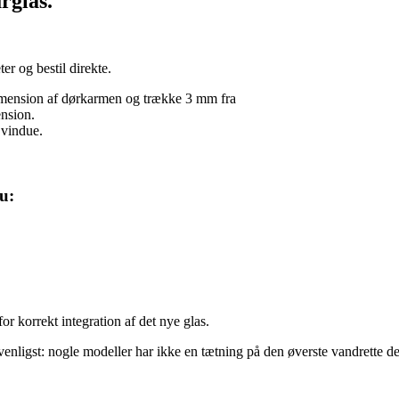
rglas.
er og bestil direkte.
dimension af dørkarmen og trække 3 mm fra
nsion.
vindue.
u:
or korrekt integration af det nye glas.
ligst: nogle modeller har ikke en tætning på den øverste vandrette del