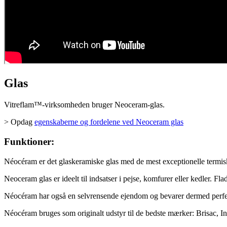
Glas
Vitreflam™-virksomheden bruger Neoceram-glas.
> Opdag
egenskaberne og fordelene ved Neoceram glas
Funktioner:
Néocéram er det glaskeramiske glas med de mest exceptionelle termisk
Neoceram glas er ideelt til indsatser i pejse, komfurer eller kedler. Fla
Néocéram har også en selvrensende ejendom og bevarer dermed perf
Néocéram bruges som originalt udstyr til de bedste mærker: Brisac, I