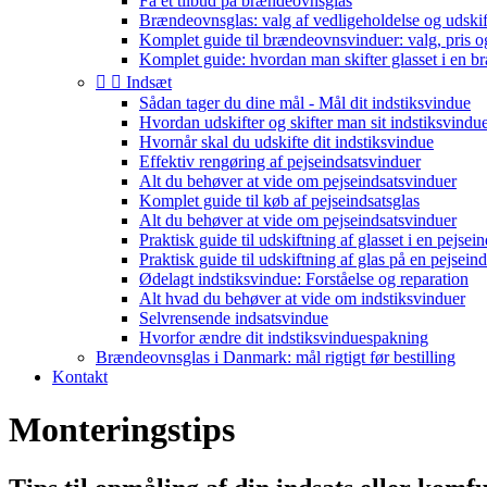
Få et tilbud på brændeovnsglas
Brændeovnsglas: valg af vedligeholdelse og udski
Komplet guide til brændeovnsvinduer: valg, pris o
Komplet guide: hvordan man skifter glasset i en 


Indsæt
Sådan tager du dine mål - Mål dit indstiksvindue
Hvordan udskifter og skifter man sit indstiksvindu
Hvornår skal du udskifte dit indstiksvindue
Effektiv rengøring af pejseindsatsvinduer
Alt du behøver at vide om pejseindsatsvinduer
Komplet guide til køb af pejseindsatsglas
Alt du behøver at vide om pejseindsatsvinduer
Praktisk guide til udskiftning af glasset i en pejsein
Praktisk guide til udskiftning af glas på en pejseind
Ødelagt indstiksvindue: Forståelse og reparation
Alt hvad du behøver at vide om indstiksvinduer
Selvrensende indsatsvindue
Hvorfor ændre dit indstiksvinduespakning
Brændeovnsglas i Danmark: mål rigtigt før bestilling
Kontakt
Monteringstips