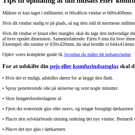
Tips til opmåling af din indsats eller komfu
Målene er kun taget i millimeter, et 60x40cm vindue er 600x400mm.
Hvis dit vindue stadig er på plads, så tag dets mål til nærmeste millimet
Hvis dit vindue er knust eller mangler, skal du tage den indvendige 
af hver opnået dimension. Sammenfattende: Fjern 6 mm fra hver dime
Eksempel: din ramme er 650x420mm, du skal bestille et 644x414mm 
Oplev vores komplette guide til,
hvordan du måler dit indsatsvindue
For at udskifte din
pejs eller komfurindsatsglas
skal d
• Hvis det er muligt, adskilles døren for at lægge den fladt.
• Spray penetrerende olie på skruerne og vent nogle minutter.
• Skru fastgørelsesbeslagene af.
• Fjern det resterende glas eller snavs, og rengør forsigtigt dørkarmen f
• Placer den selvklæbende tætning omkring det nye vindue. Bemærk ven
• Placer det nye glas i dørkarmen.