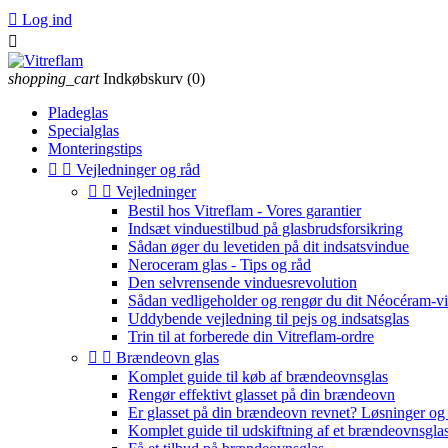

Log ind

shopping_cart
Indkøbskurv
(0)
Pladeglas
Specialglas
Monteringstips


Vejledninger og råd


Vejledninger
Bestil hos Vitreflam - Vores garantier
Indsæt vinduestilbud på glasbrudsforsikring
Sådan øger du levetiden på dit indsatsvindue
Neroceram glas - Tips og råd
Den selvrensende vinduesrevolution
Sådan vedligeholder og rengør du dit Néocéram-v
Uddybende vejledning til pejs og indsatsglas
Trin til at forberede din Vitreflam-ordre


Brændeovn glas
Komplet guide til køb af brændeovnsglas
Rengør effektivt glasset på din brændeovn
Er glasset på din brændeovn revnet? Løsninger og 
Komplet guide til udskiftning af et brændeovnsgla