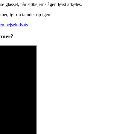
se glasset, når støbejernslågen først afkøles.
timer, før du tænder op igen.
 en pejseindsats
armer?