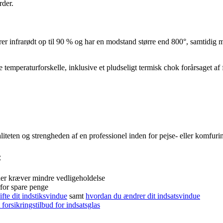
rder.
rer infrarødt op til 90 % og har en modstand større end 800°, samtidig m
emperaturforskelle, inklusive et pludseligt termisk chok forårsaget af f
liteten og strengheden af en professionel inden for pejse- eller komfuri
:
uer kræver mindre vedligeholdelse
for spare penge
fte dit indstiksvindue
samt
hvordan du ændrer dit indsatsvindue
 forsikringstilbud for indsatsglas