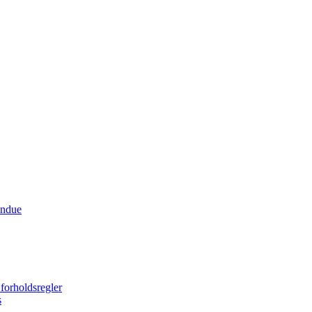
indue
forholdsregler
s