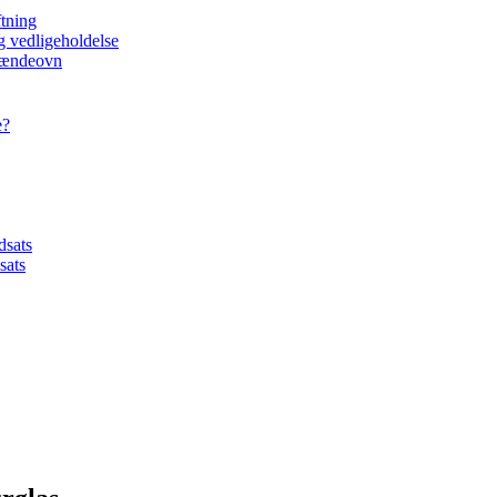
ftning
g vedligeholdelse
brændeovn
e?
dsats
sats