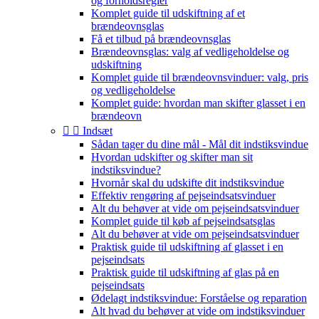
og forholdsregler
Komplet guide til udskiftning af et
brændeovnsglas
Få et tilbud på brændeovnsglas
Brændeovnsglas: valg af vedligeholdelse og
udskiftning
Komplet guide til brændeovnsvinduer: valg, pris
og vedligeholdelse
Komplet guide: hvordan man skifter glasset i en
brændeovn


Indsæt
Sådan tager du dine mål - Mål dit indstiksvindue
Hvordan udskifter og skifter man sit
indstiksvindue?
Hvornår skal du udskifte dit indstiksvindue
Effektiv rengøring af pejseindsatsvinduer
Alt du behøver at vide om pejseindsatsvinduer
Komplet guide til køb af pejseindsatsglas
Alt du behøver at vide om pejseindsatsvinduer
Praktisk guide til udskiftning af glasset i en
pejseindsats
Praktisk guide til udskiftning af glas på en
pejseindsats
Ødelagt indstiksvindue: Forståelse og reparation
Alt hvad du behøver at vide om indstiksvinduer