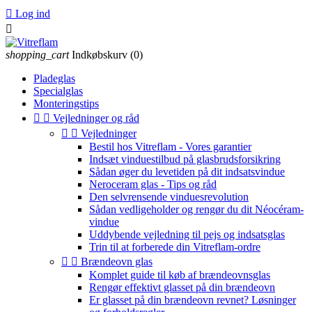

Log ind

shopping_cart
Indkøbskurv
(0)
Pladeglas
Specialglas
Monteringstips


Vejledninger og råd


Vejledninger
Bestil hos Vitreflam - Vores garantier
Indsæt vinduestilbud på glasbrudsforsikring
Sådan øger du levetiden på dit indsatsvindue
Neroceram glas - Tips og råd
Den selvrensende vinduesrevolution
Sådan vedligeholder og rengør du dit Néocéram-
vindue
Uddybende vejledning til pejs og indsatsglas
Trin til at forberede din Vitreflam-ordre


Brændeovn glas
Komplet guide til køb af brændeovnsglas
Rengør effektivt glasset på din brændeovn
Er glasset på din brændeovn revnet? Løsninger