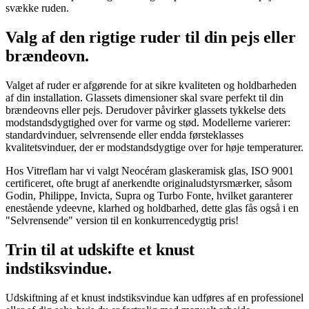
svække ruden.
Valg af den rigtige ruder til din pejs eller
brændeovn.
Valget af ruder er afgørende for at sikre kvaliteten og holdbarheden
af din installation. Glassets dimensioner skal svare perfekt til din
brændeovns eller pejs. Derudover påvirker glassets tykkelse dets
modstandsdygtighed over for varme og stød. Modellerne varierer:
standardvinduer, selvrensende eller endda førsteklasses
kvalitetsvinduer, der er modstandsdygtige over for høje temperaturer.
Hos Vitreflam har vi valgt Neocéram glaskeramisk glas, ISO 9001
certificeret, ofte brugt af anerkendte originaludstyrsmærker, såsom
Godin, Philippe, Invicta, Supra og Turbo Fonte, hvilket garanterer
enestående ydeevne, klarhed og holdbarhed, dette glas fås også i en
"Selvrensende" version til en konkurrencedygtig pris!
Trin til at udskifte et knust
indstiksvindue.
Udskiftning af et knust indstiksvindue kan udføres af en professionel