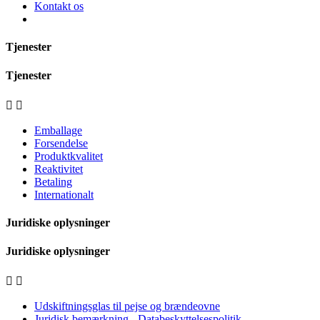
Kontakt os
Tjenester
Tjenester


Emballage
Forsendelse
Produktkvalitet
Reaktivitet
Betaling
Internationalt
Juridiske oplysninger
Juridiske oplysninger


Udskiftningsglas til pejse og brændeovne
Juridisk bemærkning - Databeskyttelsespolitik