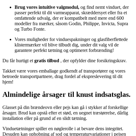
Brug vores intuitive valgmodul,
og find nemt vinduet, der
passer perfekt til dit varmeapparat, skræddersyet eller fra et
omfattende udvalg, der er kompatibelt med mere end 600
modeller fra mærker, såsom Godin, Philippe, Invicta, Supra
og Turbo Fonte.
Vores muligheder for vinduespakninger og glasfiberflettede
klistermærker vil blive tilbudt dig, under dit valg vil de
garantere perfekt tætning og optimeret forbrænding!
Du får hurtigt et
gratis tilbud
, der opfylder dine forsikringskrav.
Takket være vores emballage godkendt af transportører og vores
betroede transportpartnere, drag fordel af ekspreslevering til dit
hjem!
Almindelige årsager til knust indsatsglas.
Glasset på din brændeovn eller pejs kan gå i stykker af forskellige
årsager. Brud kan opstå efter et stød, en uegnet træstørrelse, dårlig
installation eller på grund af en slidt tætning.
Vinduetætninger spiller en nøglerolle i at bevare dens integritet.
Desuden kan ophobning af sod og temperaturvariationer i pejsen