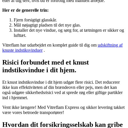
eller af dig selv, hvis du er fortrolig med manuelt arbejde.
Her er de generelle trin:
Fjern forsigtigt glasskår.
Mål nøjagtigt pladsen til det nye glas.
Installer det nye vindue, og sørg for, at tætningen er sikker og
lufttæt.
Vitreflam har udarbejdet en komplet guide til dig om
udskiftning af
knuste indstiksvinduer
.
Risici forbundet med et knust
indstiksvindue i dit hjem.
Et knust indstiksvindue i dit hjem udgør flere risici. Det reducerer
ikke kun effektiviteten af din brændeovn eller pejs, men det kan
også udgøre sikkerhedsrisici ved at sprede røg eller giftige partikler
ind i hjemmet.
Vent ikke længere! Med Vitreflam Express og sikker levering takket
være vores betroede transportører!
Hvordan dit forsikringsselskab kan gribe