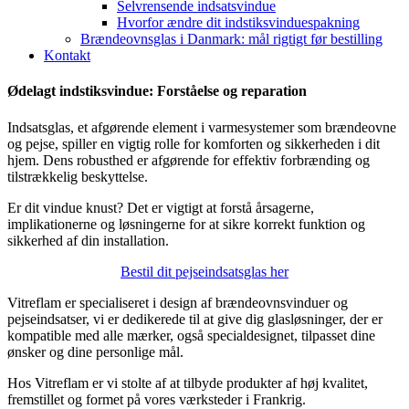
Selvrensende indsatsvindue
Hvorfor ændre dit indstiksvinduespakning
Brændeovnsglas i Danmark: mål rigtigt før bestilling
Kontakt
Ødelagt indstiksvindue: Forståelse og reparation
Indsatsglas, et afgørende element i varmesystemer som brændeovne
og pejse, spiller en vigtig rolle for komforten og sikkerheden i dit
hjem. Dens robusthed er afgørende for effektiv forbrænding og
tilstrækkelig beskyttelse.
Er dit vindue knust? Det er vigtigt at forstå årsagerne,
implikationerne og løsningerne for at sikre korrekt funktion og
sikkerhed af din installation.
Bestil dit pejseindsatsglas her
Vitreflam er specialiseret i design af brændeovnsvinduer og
pejseindsatser, vi er dedikerede til at give dig glasløsninger, der er
kompatible med alle mærker, også specialdesignet, tilpasset dine
ønsker og dine personlige mål.
Hos Vitreflam er vi stolte af at tilbyde produkter af høj kvalitet,
fremstillet og formet på vores værksteder i Frankrig.