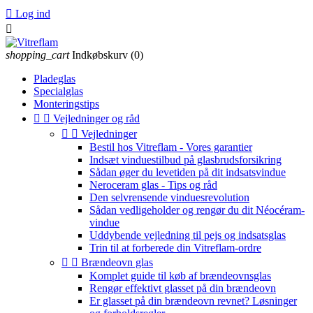

Log ind

shopping_cart
Indkøbskurv
(0)
Pladeglas
Specialglas
Monteringstips


Vejledninger og råd


Vejledninger
Bestil hos Vitreflam - Vores garantier
Indsæt vinduestilbud på glasbrudsforsikring
Sådan øger du levetiden på dit indsatsvindue
Neroceram glas - Tips og råd
Den selvrensende vinduesrevolution
Sådan vedligeholder og rengør du dit Néocéram-
vindue
Uddybende vejledning til pejs og indsatsglas
Trin til at forberede din Vitreflam-ordre


Brændeovn glas
Komplet guide til køb af brændeovnsglas
Rengør effektivt glasset på din brændeovn
Er glasset på din brændeovn revnet? Løsninger