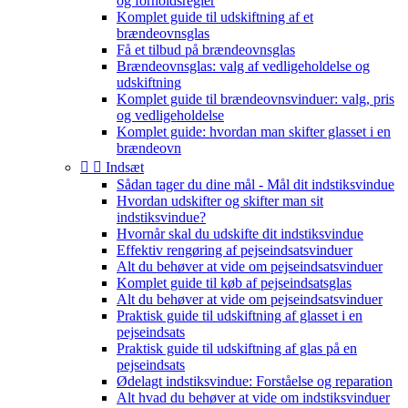
og forholdsregler
Komplet guide til udskiftning af et
brændeovnsglas
Få et tilbud på brændeovnsglas
Brændeovnsglas: valg af vedligeholdelse og
udskiftning
Komplet guide til brændeovnsvinduer: valg, pris
og vedligeholdelse
Komplet guide: hvordan man skifter glasset i en
brændeovn


Indsæt
Sådan tager du dine mål - Mål dit indstiksvindue
Hvordan udskifter og skifter man sit
indstiksvindue?
Hvornår skal du udskifte dit indstiksvindue
Effektiv rengøring af pejseindsatsvinduer
Alt du behøver at vide om pejseindsatsvinduer
Komplet guide til køb af pejseindsatsglas
Alt du behøver at vide om pejseindsatsvinduer
Praktisk guide til udskiftning af glasset i en
pejseindsats
Praktisk guide til udskiftning af glas på en
pejseindsats
Ødelagt indstiksvindue: Forståelse og reparation
Alt hvad du behøver at vide om indstiksvinduer