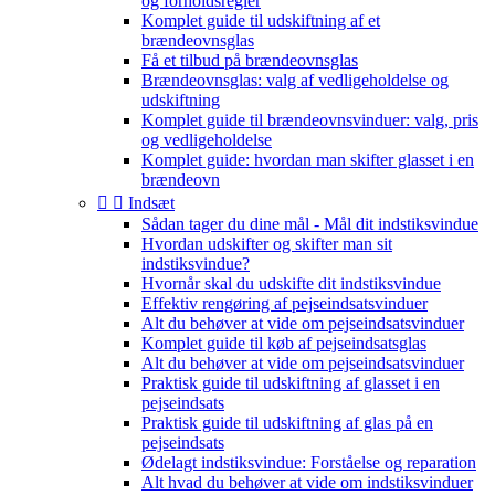
og forholdsregler
Komplet guide til udskiftning af et
brændeovnsglas
Få et tilbud på brændeovnsglas
Brændeovnsglas: valg af vedligeholdelse og
udskiftning
Komplet guide til brændeovnsvinduer: valg, pris
og vedligeholdelse
Komplet guide: hvordan man skifter glasset i en
brændeovn


Indsæt
Sådan tager du dine mål - Mål dit indstiksvindue
Hvordan udskifter og skifter man sit
indstiksvindue?
Hvornår skal du udskifte dit indstiksvindue
Effektiv rengøring af pejseindsatsvinduer
Alt du behøver at vide om pejseindsatsvinduer
Komplet guide til køb af pejseindsatsglas
Alt du behøver at vide om pejseindsatsvinduer
Praktisk guide til udskiftning af glasset i en
pejseindsats
Praktisk guide til udskiftning af glas på en
pejseindsats
Ødelagt indstiksvindue: Forståelse og reparation
Alt hvad du behøver at vide om indstiksvinduer