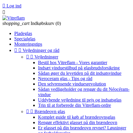

Log ind

shopping_cart
Indkøbskurv
(0)
Pladeglas
Specialglas
Monteringstips


Vejledninger og råd


Vejledninger
Bestil hos Vitreflam - Vores garantier
Indsæt vinduestilbud på glasbrudsforsikring
Sådan øger du levetiden på dit indsatsvindue
Neroceram glas - Tips og råd
Den selvrensende vinduesrevolution
Sådan vedligeholder og rengør du dit Néocéram-
vindue
Uddybende vejledning til pejs og indsatsglas
Trin til at forberede din Vitreflam-ordre


Brændeovn glas
Komplet guide til køb af brændeovnsglas
Rengør effektivt glasset på din brændeovn
Er glasset på din brændeovn revnet? Løsninger