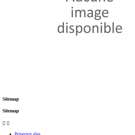
Sitemap
Sitemap


Pejseovn glas