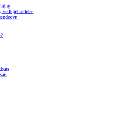
ftning
g vedligeholdelse
brændeovn
e?
dsats
sats