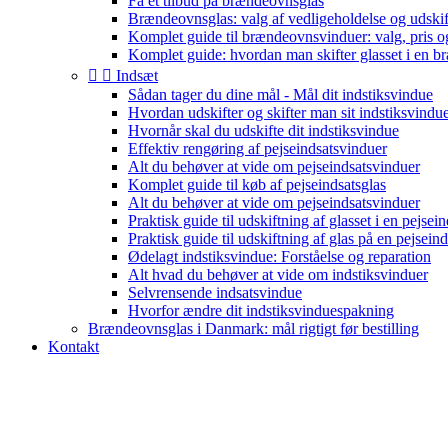
Få et tilbud på brændeovnsglas
Brændeovnsglas: valg af vedligeholdelse og udski
Komplet guide til brændeovnsvinduer: valg, pris o
Komplet guide: hvordan man skifter glasset i en 


Indsæt
Sådan tager du dine mål - Mål dit indstiksvindue
Hvordan udskifter og skifter man sit indstiksvindu
Hvornår skal du udskifte dit indstiksvindue
Effektiv rengøring af pejseindsatsvinduer
Alt du behøver at vide om pejseindsatsvinduer
Komplet guide til køb af pejseindsatsglas
Alt du behøver at vide om pejseindsatsvinduer
Praktisk guide til udskiftning af glasset i en pejsein
Praktisk guide til udskiftning af glas på en pejseind
Ødelagt indstiksvindue: Forståelse og reparation
Alt hvad du behøver at vide om indstiksvinduer
Selvrensende indsatsvindue
Hvorfor ændre dit indstiksvinduespakning
Brændeovnsglas i Danmark: mål rigtigt før bestilling
Kontakt