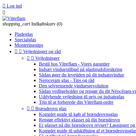

Log ind

shopping_cart
Indkøbskurv
(0)
Pladeglas
Specialglas
Monteringstips


Vejledninger og råd


Vejledninger
Bestil hos Vitreflam - Vores garantier
Indsæt vinduestilbud på glasbrudsforsikring
Sådan øger du levetiden på dit indsatsvindue
Neroceram glas - Tips og råd
Den selvrensende vinduesrevolution
Sådan vedligeholder og rengør du dit Néocéram-v
Uddybende vejledning til pejs og indsatsglas
Trin til at forberede din Vitreflam-ordre


Brændeovn glas
Komplet guide til køb af brændeovnsglas
Rengør effektivt glasset på din brændeovn
Er glasset på din brændeovn revnet? Løsninger og 
Komplet guide til udskiftning af et brændeovnsgla