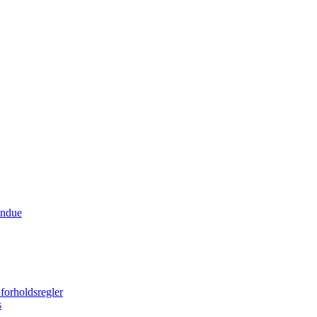
indue
forholdsregler
s