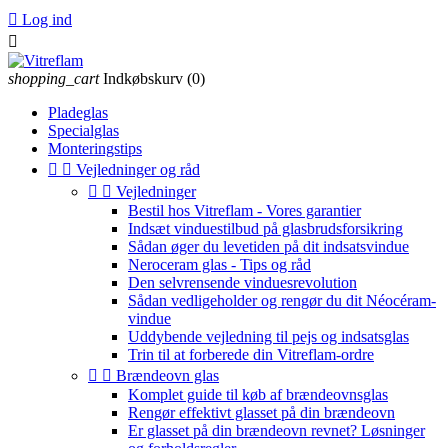

Log ind

shopping_cart
Indkøbskurv
(0)
Pladeglas
Specialglas
Monteringstips


Vejledninger og råd


Vejledninger
Bestil hos Vitreflam - Vores garantier
Indsæt vinduestilbud på glasbrudsforsikring
Sådan øger du levetiden på dit indsatsvindue
Neroceram glas - Tips og råd
Den selvrensende vinduesrevolution
Sådan vedligeholder og rengør du dit Néocéram-
vindue
Uddybende vejledning til pejs og indsatsglas
Trin til at forberede din Vitreflam-ordre


Brændeovn glas
Komplet guide til køb af brændeovnsglas
Rengør effektivt glasset på din brændeovn
Er glasset på din brændeovn revnet? Løsninger