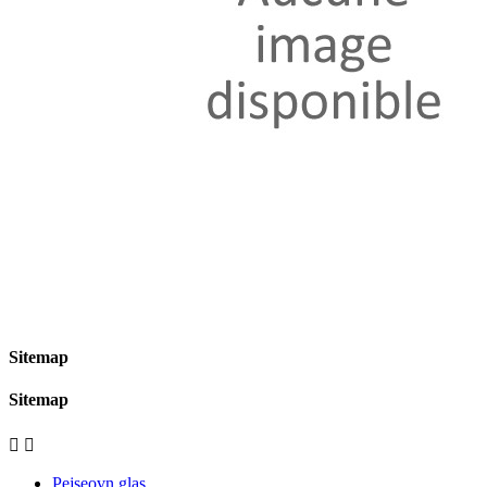
Sitemap
Sitemap


Pejseovn glas