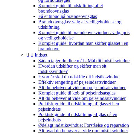
og forholdsregler
Komplet guide til udskiftning af et
brændeovnsglas
Få et tilbud på brændeovnsglas
Brændeovnsglas: valg af vedligeholdelse og
udskiftning
Komplet guide til brændeovnsvinduer: valg, pris
og vedligeholdelse
Komplet guide: hvordan man skifter glasset i en
brændeovn


Indsæt
Sådan tager du dine mål - Mål dit indstiksvindue
Hvordan udskifter og skifter man sit
indstiksvindue?
Hvornår skal du udskifte dit indstiksvindue
Effektiv rengøring af pejseindsatsvinduer
Alt du behøver at vide om pejseindsatsvinduer
Komplet guide til køb af pejseindsatsglas
Alt du behøver at vide om pejseindsatsvinduer
Praktisk guide til udskiftning af glasset i en
pejseindsats
Praktisk guide til udskiftning af glas på en
pejseindsats
Ødelagt indstiksvindue: Forståelse og reparation
Alt hvad du behøver at vide om indstiksvinduer