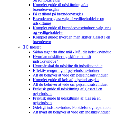
og forholdsregler
Komplet guide til udskiftning af et
brændeovnsglas
Få et tilbud på brændeovnsglas
Brændeovnsglas: valg af vedligeholdelse og
udskiftning
Komplet guide til brændeovnsvinduer: valg, pris
og vedligeholdelse
Komplet guide: hvordan man skifter glasset i en
brændeovn


Indsæt
Sådan tager du dine mål - Mål dit indstiksvindue
Hvordan udskifter og skifter man sit
indstiksvindue?
Hvornår skal du udskifte dit indstiksvindue
Effektiv rengøring af pejseindsatsvinduer
Alt du behøver at vide om pejseindsatsvinduer
Komplet guide til køb af pejseindsatsglas
Alt du behøver at vide om pejseindsatsvinduer
Praktisk guide til udskiftning af glasset i en
pejseindsats
Praktisk guide til udskiftning af glas på en
pejseindsats
Ødelagt indstiksvindue: Forståelse og reparation
Alt hvad du behøver at vide om indstiksvinduer