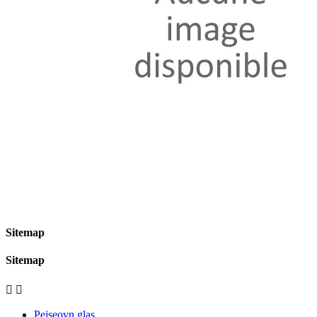
Sitemap
Sitemap


Pejseovn glas