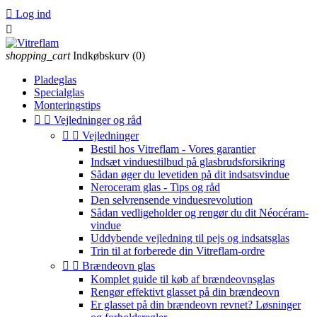

Log ind

shopping_cart
Indkøbskurv
(0)
Pladeglas
Specialglas
Monteringstips


Vejledninger og råd


Vejledninger
Bestil hos Vitreflam - Vores garantier
Indsæt vinduestilbud på glasbrudsforsikring
Sådan øger du levetiden på dit indsatsvindue
Neroceram glas - Tips og råd
Den selvrensende vinduesrevolution
Sådan vedligeholder og rengør du dit Néocéram-
vindue
Uddybende vejledning til pejs og indsatsglas
Trin til at forberede din Vitreflam-ordre


Brændeovn glas
Komplet guide til køb af brændeovnsglas
Rengør effektivt glasset på din brændeovn
Er glasset på din brændeovn revnet? Løsninger