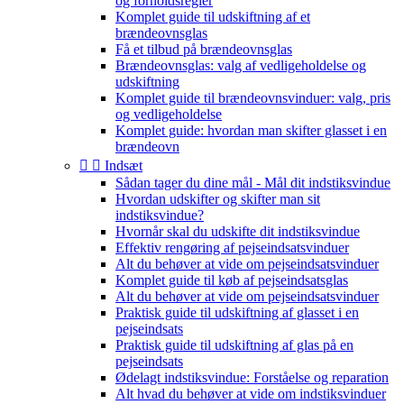
og forholdsregler
Komplet guide til udskiftning af et
brændeovnsglas
Få et tilbud på brændeovnsglas
Brændeovnsglas: valg af vedligeholdelse og
udskiftning
Komplet guide til brændeovnsvinduer: valg, pris
og vedligeholdelse
Komplet guide: hvordan man skifter glasset i en
brændeovn


Indsæt
Sådan tager du dine mål - Mål dit indstiksvindue
Hvordan udskifter og skifter man sit
indstiksvindue?
Hvornår skal du udskifte dit indstiksvindue
Effektiv rengøring af pejseindsatsvinduer
Alt du behøver at vide om pejseindsatsvinduer
Komplet guide til køb af pejseindsatsglas
Alt du behøver at vide om pejseindsatsvinduer
Praktisk guide til udskiftning af glasset i en
pejseindsats
Praktisk guide til udskiftning af glas på en
pejseindsats
Ødelagt indstiksvindue: Forståelse og reparation
Alt hvad du behøver at vide om indstiksvinduer