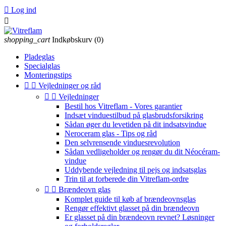

Log ind

shopping_cart
Indkøbskurv
(0)
Pladeglas
Specialglas
Monteringstips


Vejledninger og råd


Vejledninger
Bestil hos Vitreflam - Vores garantier
Indsæt vinduestilbud på glasbrudsforsikring
Sådan øger du levetiden på dit indsatsvindue
Neroceram glas - Tips og råd
Den selvrensende vinduesrevolution
Sådan vedligeholder og rengør du dit Néocéram-
vindue
Uddybende vejledning til pejs og indsatsglas
Trin til at forberede din Vitreflam-ordre


Brændeovn glas
Komplet guide til køb af brændeovnsglas
Rengør effektivt glasset på din brændeovn
Er glasset på din brændeovn revnet? Løsninger