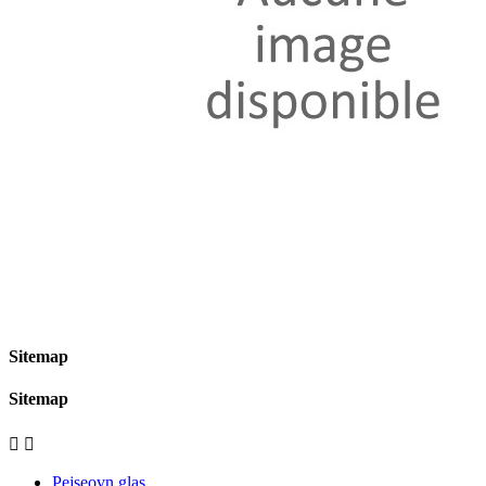
Sitemap
Sitemap


Pejseovn glas