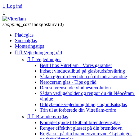

Log ind

shopping_cart
Indkøbskurv
(0)
Pladeglas
Specialglas
Monteringstips


Vejledninger og råd


Vejledninger
Bestil hos Vitreflam - Vores garantier
Indsæt vinduestilbud på glasbrudsforsikring
Sådan øger du levetiden på dit indsatsvindue
Neroceram glas - Tips og råd
Den selvrensende vinduesrevolution
Sådan vedligeholder og rengør du dit Néocéram-
vindue
Uddybende vejledning til pejs og indsatsglas
Trin til at forberede din Vitreflam-ordre


Brændeovn glas
Komplet guide til køb af brændeovnsglas
Rengør effektivt glasset på din brændeovn
Er glasset på din brændeovn revnet? Løsninger