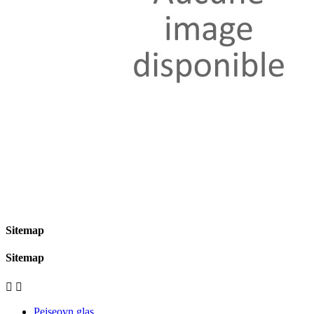
Sitemap
Sitemap


Pejseovn glas