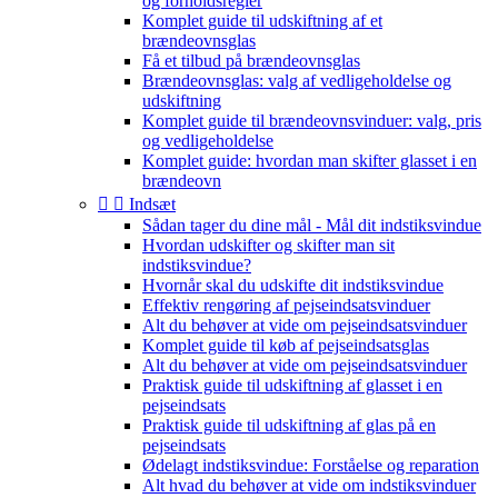
og forholdsregler
Komplet guide til udskiftning af et
brændeovnsglas
Få et tilbud på brændeovnsglas
Brændeovnsglas: valg af vedligeholdelse og
udskiftning
Komplet guide til brændeovnsvinduer: valg, pris
og vedligeholdelse
Komplet guide: hvordan man skifter glasset i en
brændeovn


Indsæt
Sådan tager du dine mål - Mål dit indstiksvindue
Hvordan udskifter og skifter man sit
indstiksvindue?
Hvornår skal du udskifte dit indstiksvindue
Effektiv rengøring af pejseindsatsvinduer
Alt du behøver at vide om pejseindsatsvinduer
Komplet guide til køb af pejseindsatsglas
Alt du behøver at vide om pejseindsatsvinduer
Praktisk guide til udskiftning af glasset i en
pejseindsats
Praktisk guide til udskiftning af glas på en
pejseindsats
Ødelagt indstiksvindue: Forståelse og reparation
Alt hvad du behøver at vide om indstiksvinduer