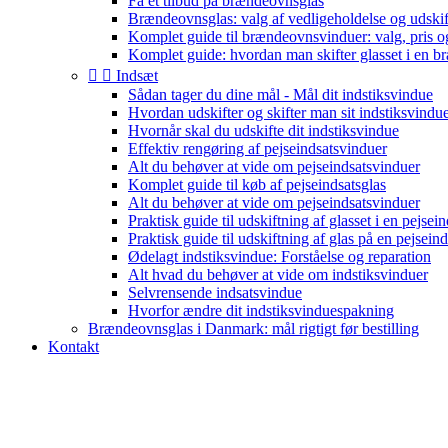
Få et tilbud på brændeovnsglas
Brændeovnsglas: valg af vedligeholdelse og udski
Komplet guide til brændeovnsvinduer: valg, pris o
Komplet guide: hvordan man skifter glasset i en 


Indsæt
Sådan tager du dine mål - Mål dit indstiksvindue
Hvordan udskifter og skifter man sit indstiksvindu
Hvornår skal du udskifte dit indstiksvindue
Effektiv rengøring af pejseindsatsvinduer
Alt du behøver at vide om pejseindsatsvinduer
Komplet guide til køb af pejseindsatsglas
Alt du behøver at vide om pejseindsatsvinduer
Praktisk guide til udskiftning af glasset i en pejsein
Praktisk guide til udskiftning af glas på en pejseind
Ødelagt indstiksvindue: Forståelse og reparation
Alt hvad du behøver at vide om indstiksvinduer
Selvrensende indsatsvindue
Hvorfor ændre dit indstiksvinduespakning
Brændeovnsglas i Danmark: mål rigtigt før bestilling
Kontakt