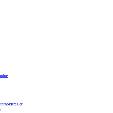
indue
forholdsregler
s