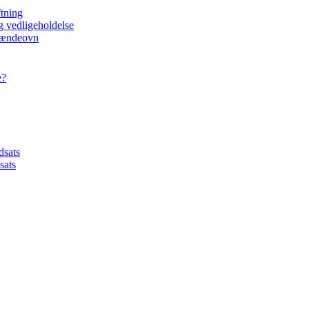
ftning
g vedligeholdelse
brændeovn
e?
dsats
sats