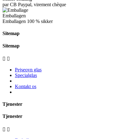
par CB Paypal, virement chèque
Emballagen
Emballagen
100 % sikker
Sitemap
Sitemap


Pejseovn glas
Specialglas
Kontakt os
Tjenester
Tjenester

