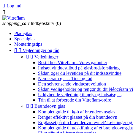

Log ind

shopping_cart
Indkøbskurv
(0)
Pladeglas
Specialglas
Monteringstips


Vejledninger og råd


Vejledninger
Bestil hos Vitreflam - Vores garantier
Indsæt vinduestilbud på glasbrudsforsikring
Sådan øger du levetiden på dit indsatsvindue
Neroceram glas - Tips og råd
Den selvrensende vinduesrevolution
Sådan vedligeholder og rengør du dit Néocéram-v
Uddybende vejledning til pejs og indsatsglas
Trin til at forberede din Vitreflam-ordre


Brændeovn glas
Komplet guide til køb af brændeovnsglas
Rengør effektivt glasset på din brændeovn
Er glasset på din brændeovn revnet? Løsninger og 
Komplet guide til udskiftning af et brændeovnsgla