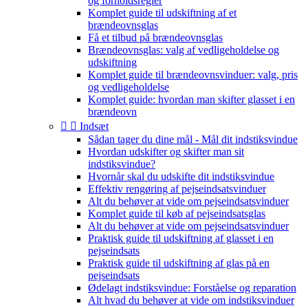
og forholdsregler
Komplet guide til udskiftning af et
brændeovnsglas
Få et tilbud på brændeovnsglas
Brændeovnsglas: valg af vedligeholdelse og
udskiftning
Komplet guide til brændeovnsvinduer: valg, pris
og vedligeholdelse
Komplet guide: hvordan man skifter glasset i en
brændeovn


Indsæt
Sådan tager du dine mål - Mål dit indstiksvindue
Hvordan udskifter og skifter man sit
indstiksvindue?
Hvornår skal du udskifte dit indstiksvindue
Effektiv rengøring af pejseindsatsvinduer
Alt du behøver at vide om pejseindsatsvinduer
Komplet guide til køb af pejseindsatsglas
Alt du behøver at vide om pejseindsatsvinduer
Praktisk guide til udskiftning af glasset i en
pejseindsats
Praktisk guide til udskiftning af glas på en
pejseindsats
Ødelagt indstiksvindue: Forståelse og reparation
Alt hvad du behøver at vide om indstiksvinduer