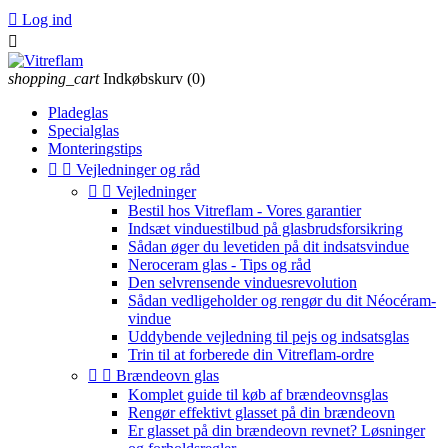

Log ind

shopping_cart
Indkøbskurv
(0)
Pladeglas
Specialglas
Monteringstips


Vejledninger og råd


Vejledninger
Bestil hos Vitreflam - Vores garantier
Indsæt vinduestilbud på glasbrudsforsikring
Sådan øger du levetiden på dit indsatsvindue
Neroceram glas - Tips og råd
Den selvrensende vinduesrevolution
Sådan vedligeholder og rengør du dit Néocéram-
vindue
Uddybende vejledning til pejs og indsatsglas
Trin til at forberede din Vitreflam-ordre


Brændeovn glas
Komplet guide til køb af brændeovnsglas
Rengør effektivt glasset på din brændeovn
Er glasset på din brændeovn revnet? Løsninger