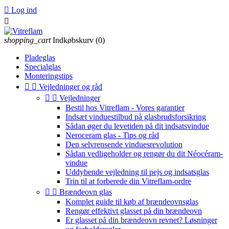

Log ind

shopping_cart
Indkøbskurv
(0)
Pladeglas
Specialglas
Monteringstips


Vejledninger og råd


Vejledninger
Bestil hos Vitreflam - Vores garantier
Indsæt vinduestilbud på glasbrudsforsikring
Sådan øger du levetiden på dit indsatsvindue
Neroceram glas - Tips og råd
Den selvrensende vinduesrevolution
Sådan vedligeholder og rengør du dit Néocéram-
vindue
Uddybende vejledning til pejs og indsatsglas
Trin til at forberede din Vitreflam-ordre


Brændeovn glas
Komplet guide til køb af brændeovnsglas
Rengør effektivt glasset på din brændeovn
Er glasset på din brændeovn revnet? Løsninger