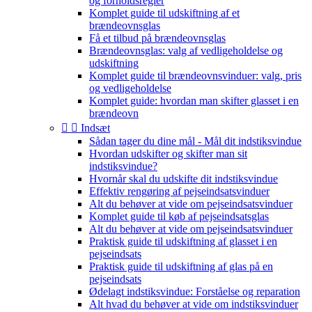
og forholdsregler
Komplet guide til udskiftning af et
brændeovnsglas
Få et tilbud på brændeovnsglas
Brændeovnsglas: valg af vedligeholdelse og
udskiftning
Komplet guide til brændeovnsvinduer: valg, pris
og vedligeholdelse
Komplet guide: hvordan man skifter glasset i en
brændeovn


Indsæt
Sådan tager du dine mål - Mål dit indstiksvindue
Hvordan udskifter og skifter man sit
indstiksvindue?
Hvornår skal du udskifte dit indstiksvindue
Effektiv rengøring af pejseindsatsvinduer
Alt du behøver at vide om pejseindsatsvinduer
Komplet guide til køb af pejseindsatsglas
Alt du behøver at vide om pejseindsatsvinduer
Praktisk guide til udskiftning af glasset i en
pejseindsats
Praktisk guide til udskiftning af glas på en
pejseindsats
Ødelagt indstiksvindue: Forståelse og reparation
Alt hvad du behøver at vide om indstiksvinduer