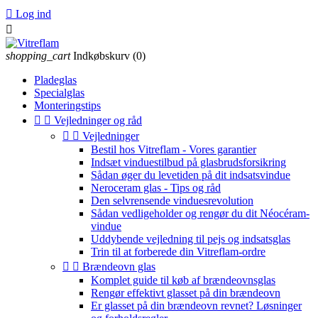

Log ind

shopping_cart
Indkøbskurv
(0)
Pladeglas
Specialglas
Monteringstips


Vejledninger og råd


Vejledninger
Bestil hos Vitreflam - Vores garantier
Indsæt vinduestilbud på glasbrudsforsikring
Sådan øger du levetiden på dit indsatsvindue
Neroceram glas - Tips og råd
Den selvrensende vinduesrevolution
Sådan vedligeholder og rengør du dit Néocéram-
vindue
Uddybende vejledning til pejs og indsatsglas
Trin til at forberede din Vitreflam-ordre


Brændeovn glas
Komplet guide til køb af brændeovnsglas
Rengør effektivt glasset på din brændeovn
Er glasset på din brændeovn revnet? Løsninger