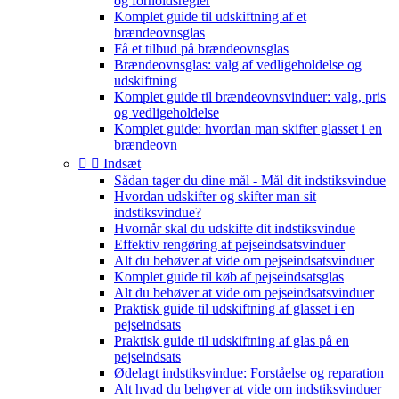
og forholdsregler
Komplet guide til udskiftning af et
brændeovnsglas
Få et tilbud på brændeovnsglas
Brændeovnsglas: valg af vedligeholdelse og
udskiftning
Komplet guide til brændeovnsvinduer: valg, pris
og vedligeholdelse
Komplet guide: hvordan man skifter glasset i en
brændeovn


Indsæt
Sådan tager du dine mål - Mål dit indstiksvindue
Hvordan udskifter og skifter man sit
indstiksvindue?
Hvornår skal du udskifte dit indstiksvindue
Effektiv rengøring af pejseindsatsvinduer
Alt du behøver at vide om pejseindsatsvinduer
Komplet guide til køb af pejseindsatsglas
Alt du behøver at vide om pejseindsatsvinduer
Praktisk guide til udskiftning af glasset i en
pejseindsats
Praktisk guide til udskiftning af glas på en
pejseindsats
Ødelagt indstiksvindue: Forståelse og reparation
Alt hvad du behøver at vide om indstiksvinduer